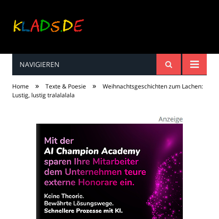
NAVIGIEREN
Kinderreime, Spiele,
»
»
Home
Texte & Poesie
Weihnachtsgeschichten zum Lachen:
Spaß ...
Lustig, lustig tralalalala