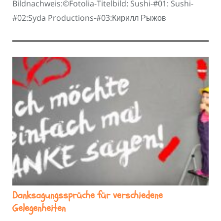
Bildnachweis:©Fotolia-Titelbild: Sushi-#01: Sushi-
#02:Syda Productions-#03:Кирилл Рыжов
Danksagungssprüche für verschiedene
Gelegenheiten