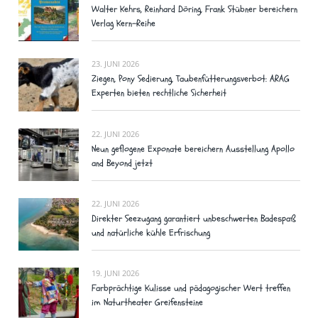
Walter Kehrs, Reinhard Döring, Frank Stübner bereichern
Verlag Kern-Reihe
23. JUNI 2026
Ziegen, Pony Sedierung, Taubenfütterungsverbot: ARAG
Experten bieten rechtliche Sicherheit
22. JUNI 2026
Neun geflogene Exponate bereichern Ausstellung Apollo
and Beyond jetzt
22. JUNI 2026
Direkter Seezugang garantiert unbeschwerten Badespaß
und natürliche kühle Erfrischung
19. JUNI 2026
Farbprächtige Kulisse und pädagogischer Wert treffen
im Naturtheater Greifensteine