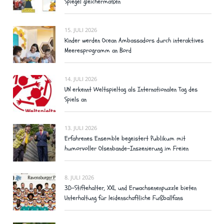
Spiegel gleichermaßen
15. JULI 2026
Kinder werden Ocean Ambassadors durch interaktives
Meeresprogramm an Bord
14. JULI 2026
UN erkennt Weltspieltag als Internationalen Tag des
Spiels an
13. JULI 2026
Erfahrenes Ensemble begeistert Publikum mit
humorvoller Olsenbande-Inszenierung im Freien
8. JULI 2026
3D-Stiftehalter, XXL und Erwachsenenpuzzle bieten
Unterhaltung für leidenschaftliche Fußballfans