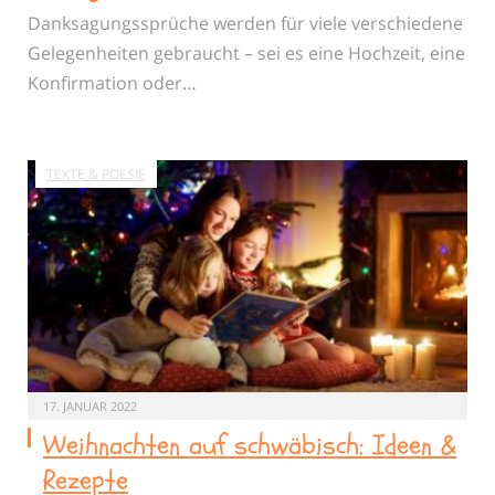
Danksagungssprüche werden für viele verschiedene
Gelegenheiten gebraucht – sei es eine Hochzeit, eine
Konfirmation oder…
TEXTE & POESIE
17. JANUAR 2022
Weihnachten auf schwäbisch: Ideen &
Rezepte