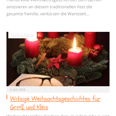
amüsieren an diesem traditionellen Fest die
gesamte Familie, verkürzen die Wartezeit…
TEXTE & POESIE
4. JULI 2016
Witzige Weihnachtsgeschichten für
Groß und Klein