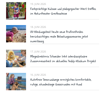
19. JUNI 2026
Farbprächtige Kulisse und pädagogischer Wert treffen
im Naturtheater Greifensteine
18. JUNI 2026
UV-Kleidungstest heute neue Prüfmethoden
berücksichtigen reale Belastungsszenarien jetzt
zuverlässig
17. JUNI 2026
Pflegedirektorin Schneider lobt interdisziplinäre
Zusammenarbeit im aktuellen Teddy-Klinikum Projekt
16. JUNI 2026
Autofreie Seenrundwege ermöglichen komfortable,
ruhige, stundenlange Gassirunden mit Hund