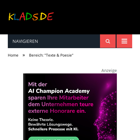
NAVIGIEREN
Kinderreime, Spiele,
»
Home
Bereich: "Texte & Poesie"
Spaß ...