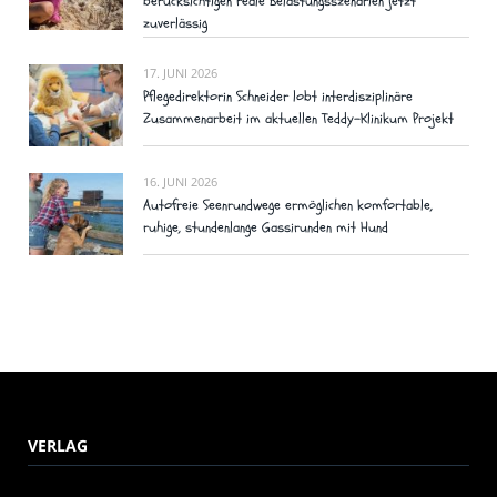
berücksichtigen reale Belastungsszenarien jetzt
zuverlässig
17. JUNI 2026
Pflegedirektorin Schneider lobt interdisziplinäre
Zusammenarbeit im aktuellen Teddy-Klinikum Projekt
16. JUNI 2026
Autofreie Seenrundwege ermöglichen komfortable,
ruhige, stundenlange Gassirunden mit Hund
VERLAG