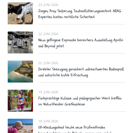
23. JUNI 2026
Ziegen, Pony Sedierung, Taubenfütterungsverbot: ARAG
Experten bieten rechtliche Sicherheit
22. JUNI 2026
Neun geflogene Exponate bereichern Ausstellung Apollo
and Beyond jetzt
22. JUNI 2026
Direkter Seezugang garantiert unbeschwerten Badespaß
und natürliche kühle Erfrischung
19. JUNI 2026
Farbprächtige Kulisse und pädagogischer Wert treffen
im Naturtheater Greifensteine
18. JUNI 2026
UV-Kleidungstest heute neue Prüfmethoden