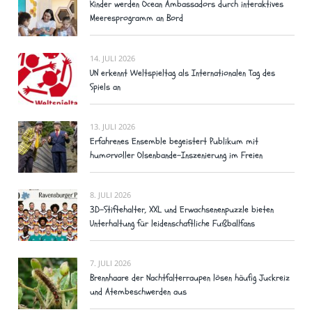
Kinder werden Ocean Ambassadors durch interaktives
Meeresprogramm an Bord
14. JULI 2026
UN erkennt Weltspieltag als Internationalen Tag des
Spiels an
13. JULI 2026
Erfahrenes Ensemble begeistert Publikum mit
humorvoller Olsenbande-Inszenierung im Freien
8. JULI 2026
3D-Stiftehalter, XXL und Erwachsenenpuzzle bieten
Unterhaltung für leidenschaftliche Fußballfans
7. JULI 2026
Brennhaare der Nachtfalterraupen lösen häufig Juckreiz
und Atembeschwerden aus