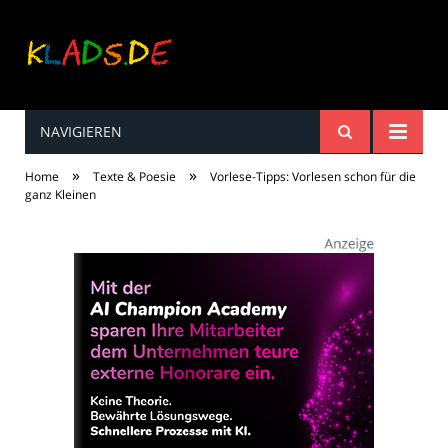
NAVIGIEREN
Kinderreime, Spiele,
»
»
Home
Texte & Poesie
Vorlese-Tipps: Vorlesen schon für die
Spaß ...
ganz Kleinen