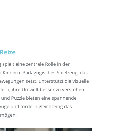
 Reize
pielt eine zentrale Rolle in der
n Kindern. Pädagogisches Spielzeug, das
wegungen setzt, unterstützt die visuelle
ndern, ihre Umwelt besser zu verstehen.
 und Puzzle bieten eine spannende
uge und fördern gleichzeitig das
rmögen.