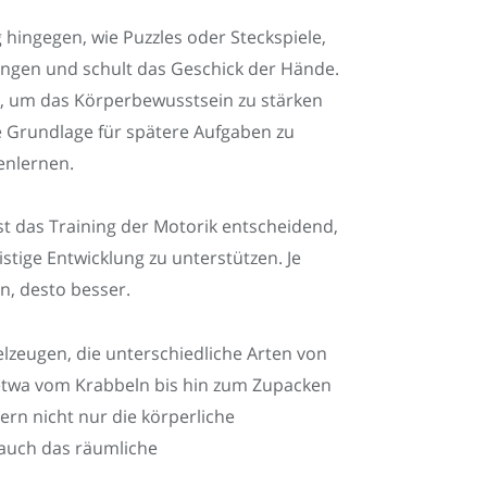
 hingegen, wie Puzzles oder Steckspiele,
ungen und schult das Geschick der Hände.
g, um das Körperbewusstsein zu stärken
e Grundlage für spätere Aufgaben zu
enlernen.
st das Training der Motorik entscheidend,
stige Entwicklung zu unterstützen. Je
n, desto besser.
elzeugen, die unterschiedliche Arten von
twa vom Krabbeln bis hin zum Zupacken
dern nicht nur die körperliche
 auch das räumliche