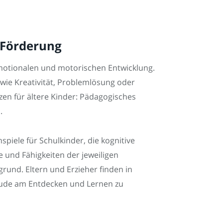
d Förderung
, emotionalen und motorischen Entwicklung.
 wie Kreativität, Problemlösung oder
zen für ältere Kinder: Pädagogisches
.
piele für Schulkinder, die kognitive
e und Fähigkeiten der jeweiligen
und. Eltern und Erzieher finden in
reude am Entdecken und Lernen zu