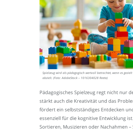
Spielzeug wird als pädagogisch wertvoll betrachtet, wenn es geziel
abzielt. (Foto: AdobeStock – 1016304028 Reeta)
Pädagogisches Spielzeug regt nicht nur d
stärkt auch die Kreativität und das Pro
fördert ein selbstständiges Entdecken un
essenziell für die kognitive Entwicklung i
Sortieren, Musizieren oder Nachahmen – 