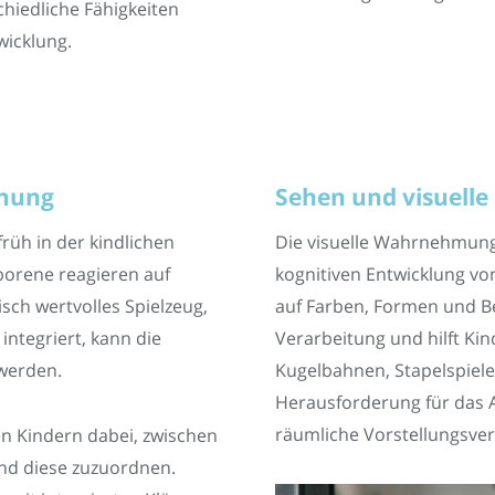
hiedliche Fähigkeiten
wicklung.
hmung
Sehen und visuelle
früh in der kindlichen
Die visuelle Wahrnehmung s
borene reagieren auf
kognitiven Entwicklung vo
ch wertvolles Spielzeug,
auf Farben, Formen und Be
integriert, kann die
Verarbeitung und hilft Ki
werden.
Kugelbahnen, Stapelspiele
Herausforderung für das A
räumliche Vorstellungsve
en Kindern dabei, zwischen
nd diese zuzuordnen.