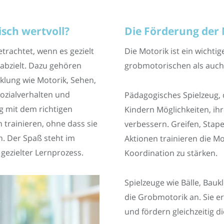
sch wertvoll?
Die Förderung der
etrachtet, wenn es gezielt
Die Motorik ist ein wichti
abzielt. Dazu gehören
grobmotorischen als auch 
cklung wie Motorik, Sehen,
ozialverhalten und
Pädagogisches Spielzeug, d
 mit dem richtigen
Kindern Möglichkeiten, i
 trainieren, ohne dass sie
verbessern. Greifen, Stape
n. Der Spaß steht im
Aktionen trainieren die M
 gezielter Lernprozess.
Koordination zu stärken.
Spielzeuge wie Bälle, Bau
die Grobmotorik an. Sie e
und fördern gleichzeitig di