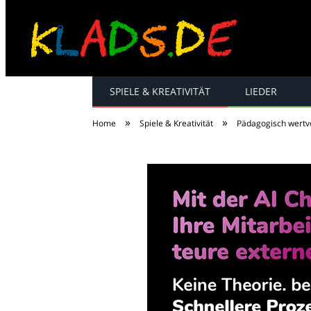
SPIELE & KREATIVITÄT
LIEDER
Kinderreime, Spiel
»
»
Home
Spiele & Kreativität
Pädagogisch wertvo