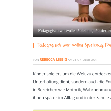
Pädagogisch wertvolles Spielzeug: Förderun
Pädagogisch wertvolles Spielzeug: Fö
REBECCA LIEBIG
VON
AM
24. OKTOBER 2024
Kinder spielen, um die Welt zu entdecke
Unterhaltung dient, sondern auch die En
in Bereichen wie Motorik, Wahrnehmung,
ihnen später im Alltag und in der Schu