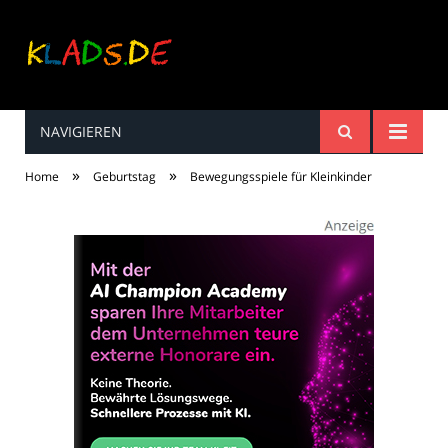
NAVIGIEREN
Kinderreime, Spiele,
»
»
Home
Geburtstag
Bewegungsspiele für Kleinkinder
Spaß ...