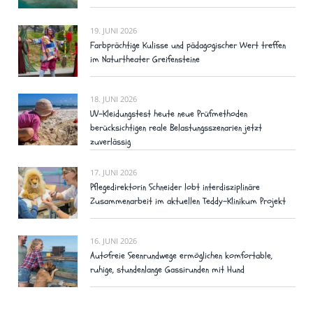
19. JUNI 2026
Farbprächtige Kulisse und pädagogischer Wert treffen
im Naturtheater Greifensteine
18. JUNI 2026
UV-Kleidungstest heute neue Prüfmethoden
berücksichtigen reale Belastungsszenarien jetzt
zuverlässig
17. JUNI 2026
Pflegedirektorin Schneider lobt interdisziplinäre
Zusammenarbeit im aktuellen Teddy-Klinikum Projekt
16. JUNI 2026
Autofreie Seenrundwege ermöglichen komfortable,
ruhige, stundenlange Gassirunden mit Hund