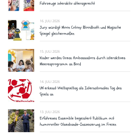
Fahrzeuge interaktiv altersgerecht
16. JULI 2026
Jury würdigt Moon Colony Bloodbath und Magische
Spiegel gleichermaßen
15. JULI 2026
Kinder werden Ocean Ambassadors durch interaktives
Meeresprogramm an Bord
14. JULI 2026
UN erkennt Weltspieltag als Internationalen Tag des
Spiels an
13. JULI 2026
Erfahrenes Ensemble begeistert Publikum mit
humorvoller Olsenbande-Inszenierung im Freien