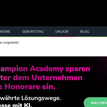
REIME
GEBURTSTAG
URLAUB
BLOG
e, Spaß ...
ne Langeweile!