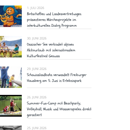
1. JULI 2026
Botschaften und Landesvertretungen
präsentieren Märchenprojekte im
interkulturellen Dialog Programm
30. JUNI 2026
Ossiacher See verbindet alpinen
Aktivurlaub mit internationalem
Kulturfestival Genuss
29. JUNI 2026
Schauinslandbahn verwandelt Freiburger
Hausberg am 5. Juni in Erlebnispark
26. JUNI 2026
Summer-Fun-Camp mit Beachparty,
Volleyball, Musik und Wasserspielen direkt
garantiert
25. JUNI 2026