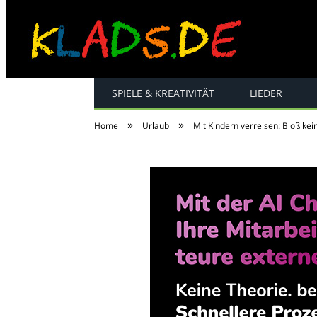
SPIELE & KREATIVITÄT
LIEDER
Kinderreime, Spiel
»
»
Home
Urlaub
Mit Kindern verreisen: Bloß kei