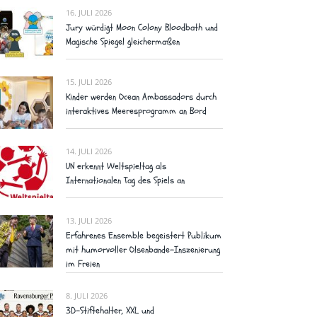
16. JULI 2026
Jury würdigt Moon Colony Bloodbath und
Magische Spiegel gleichermaßen
15. JULI 2026
Kinder werden Ocean Ambassadors durch
interaktives Meeresprogramm an Bord
14. JULI 2026
UN erkennt Weltspieltag als
Internationalen Tag des Spiels an
13. JULI 2026
Erfahrenes Ensemble begeistert Publikum
mit humorvoller Olsenbande-Inszenierung
im Freien
8. JULI 2026
3D-Stiftehalter, XXL und