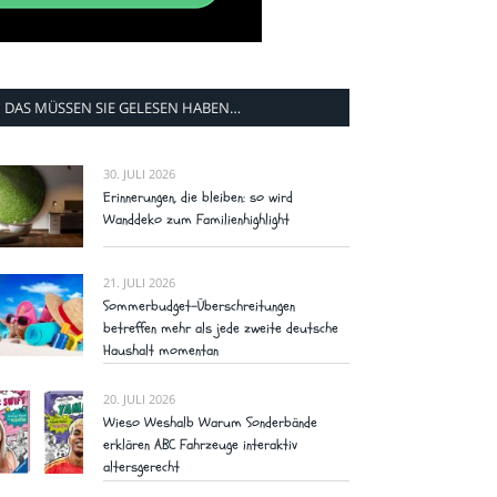
DAS MÜSSEN SIE GELESEN HABEN…
30. JULI 2026
Erinnerungen, die bleiben: so wird
Wanddeko zum Familienhighlight
21. JULI 2026
Sommerbudget-Überschreitungen
betreffen mehr als jede zweite deutsche
Haushalt momentan
20. JULI 2026
Wieso Weshalb Warum Sonderbände
erklären ABC Fahrzeuge interaktiv
altersgerecht