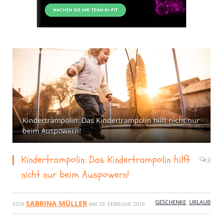
Kindertrampolin: Das Kindertrampolin hilft nicht nur
beim Auspowern!
Kindertrampolin: Das Kindertrampolin hilft
0
nicht nur beim Auspowern!
GESCHENKE
,
URLAUB
SABRINA MÜLLER
VON
AM
29. FEBRUAR 2016