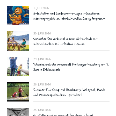
1. JULI 2026
Botschaften und Landesvertretungen präsentieren
Märchenprojekte im interkulturellen Dialog Programm
30. JUNI 2026
Ossiacher See verbindet alpinen Aktivurlaub mit
internationalem Kulturfestival Genuss
29. JUNI 2026
Schauinslandbahn verwandelt Freiburger Hausberg am 5.
Juni in Erlebnispark
26. JUNI 2026
Summer-Fun-Camp mit Beachparty, Volleyball, Musik
und Wasserspielen direkt garantiert
25. JUNI 2026
Großeltern haben gesetzlichen Anspruch auf