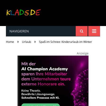
NAVIGIEREN
Kinderreime, Spiele,
»
»
Home
Urlaub
Spaß im Schnee: Kinderurlaub im Winter
Spaß ...