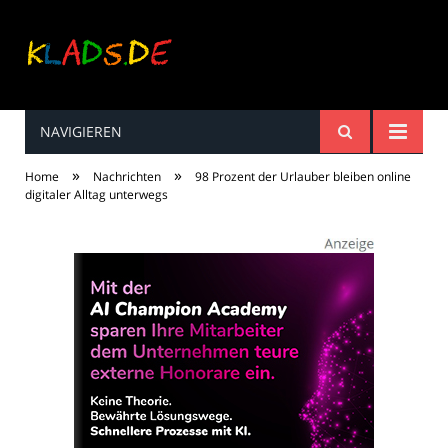
NAVIGIEREN
Kinderreime, Spiele,
»
»
Home
Nachrichten
98 Prozent der Urlauber bleiben online
Spaß ...
digitaler Alltag unterwegs