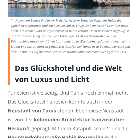
Im Hafen von Sousse finden wir Vielerlei. Auch in Tunesien liegen im Hafen die
typischen Motorboote und Yachten vor Anker. Einige Einheimische haben hier auch
noch ihre kleinen und sehr farbenfrohen Boote vertäut. Doch besonders auffällig ist
uns das Piratenschiff, das hier vor Anker liegt. Es ist ein Zweimaster, der per
Zeitmaschine aus einem frühen Jahrhundert den Weg hierher gefunden haben könnte.
Er lädt uns ein, an Bord zu gehen. Das Glückshotel Tunesien zu buchen, war eine gute
Idee. Es hat uns auf die erste Seite eines wundervollen Märchenbuchs geführt. (#1)
Das Glückshotel und die Welt
von Luxus und Licht
Tunesien ist vielseitig. Und Tunis noch einmal mehr.
Das Glückshotel Tunesien könnte auch in der
Neustadt von Tunis
stehen. Eben diese Neustadt
ist von der
kolonialen Architektur französischer
Herkunft
geprägt. Mit dem Katapult schießt uns die
Hauptverkehrsstraße Habib Bourguiba
in die