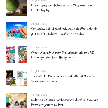
30. JULI 2026
Erinnerungen, die bleiben: so wird Wanddeko zum
Familienhighlight
21. JULI 2026
Sommerbudget-Überschreitungen betreffen mehr als
jede zweite deutsche Haushalt momentan
20. JULI 2026
Wieso Weshalb Warum Sonderbände erklären ABC
Fahrzeuge interaktiv altersgerecht
16. JULI 2026
Jury würdigt Moon Colony Bloodbath und Magische
Spiegel gleichermaßen
15. JULI 2026
Kinder werden Ocean Ambassadors durch interaktives
Meeresprogramm an Bord