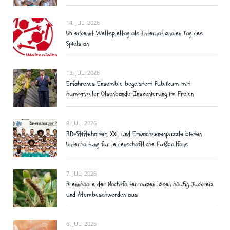
14. JULI 2026
UN erkennt Weltspieltag als Internationalen Tag des
Spiels an
13. JULI 2026
Erfahrenes Ensemble begeistert Publikum mit
humorvoller Olsenbande-Inszenierung im Freien
8. JULI 2026
3D-Stiftehalter, XXL und Erwachsenenpuzzle bieten
Unterhaltung für leidenschaftliche Fußballfans
7. JULI 2026
Brennhaare der Nachtfalterraupen lösen häufig Juckreiz
und Atembeschwerden aus
6. JULI 2026