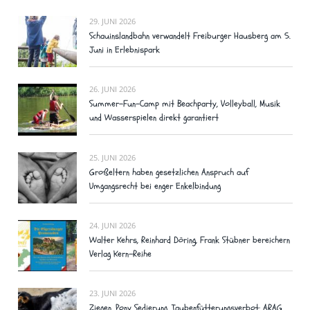
29. JUNI 2026
Schauinslandbahn verwandelt Freiburger Hausberg am 5.
Juni in Erlebnispark
26. JUNI 2026
Summer-Fun-Camp mit Beachparty, Volleyball, Musik
und Wasserspielen direkt garantiert
25. JUNI 2026
Großeltern haben gesetzlichen Anspruch auf
Umgangsrecht bei enger Enkelbindung
24. JUNI 2026
Walter Kehrs, Reinhard Döring, Frank Stübner bereichern
Verlag Kern-Reihe
23. JUNI 2026
Ziegen, Pony Sedierung, Taubenfütterungsverbot: ARAG