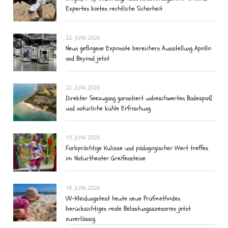
Experten bieten rechtliche Sicherheit
22. JUNI 2026
Neun geflogene Exponate bereichern Ausstellung Apollo
and Beyond jetzt
22. JUNI 2026
Direkter Seezugang garantiert unbeschwerten Badespaß
und natürliche kühle Erfrischung
19. JUNI 2026
Farbprächtige Kulisse und pädagogischer Wert treffen
im Naturtheater Greifensteine
18. JUNI 2026
UV-Kleidungstest heute neue Prüfmethoden
berücksichtigen reale Belastungsszenarien jetzt
zuverlässig