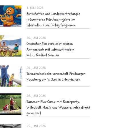
1. JULI 2026
Botschaften und Landesvertretungen
präsentieren Märchenprojekte im
interkulturellen Dialog Programm
30. JUNI 2026
Ossiacher See verbindet alpinen
Aktivurlaub mit internationalem
Kulturfestival Genuss
29. JUNI 2026
Schauinslandbahn verwandelt Freiburger
Hausberg am 5. Juni in Erlebnispark
26. JUNI 2026
Summer-Fun-Camp mit Beachparty,
Volleyball, Musik und Wasserspielen direkt
garantiert
25. JUNI 2026