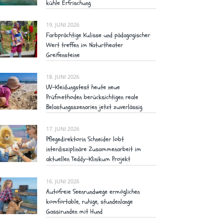
kühle Erfrischung
19. JUNI 2026
Farbprächtige Kulisse und pädagogischer
Wert treffen im Naturtheater
Greifensteine
18. JUNI 2026
UV-Kleidungstest heute neue
Prüfmethoden berücksichtigen reale
Belastungsszenarien jetzt zuverlässig
17. JUNI 2026
Pflegedirektorin Schneider lobt
interdisziplinäre Zusammenarbeit im
aktuellen Teddy-Klinikum Projekt
16. JUNI 2026
Autofreie Seenrundwege ermöglichen
komfortable, ruhige, stundenlange
Gassirunden mit Hund