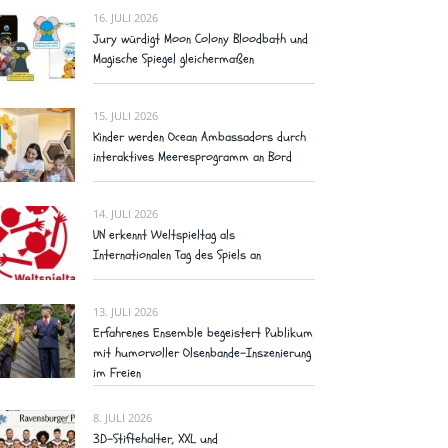
16. JULI 2026
Jury würdigt Moon Colony Bloodbath und
Magische Spiegel gleichermaßen
15. JULI 2026
Kinder werden Ocean Ambassadors durch
interaktives Meeresprogramm an Bord
14. JULI 2026
UN erkennt Weltspieltag als
Internationalen Tag des Spiels an
13. JULI 2026
Erfahrenes Ensemble begeistert Publikum
mit humorvoller Olsenbande-Inszenierung
im Freien
8. JULI 2026
3D-Stiftehalter, XXL und