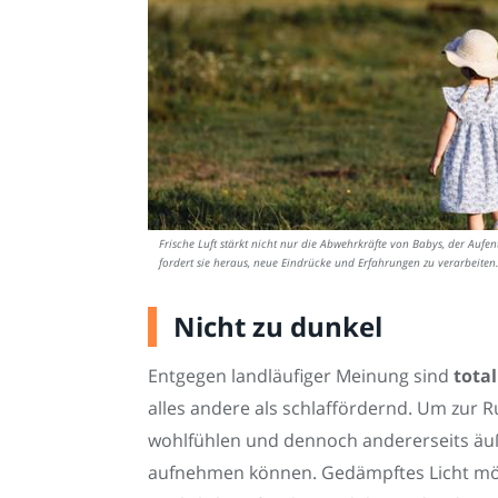
Frische Luft stärkt nicht nur die Abwehrkräfte von Babys, der Aufe
fordert sie heraus, neue Eindrücke und Erfahrungen zu verarbeiten.
Nicht zu dunkel
Entgegen landläufiger Meinung sind
tota
alles andere als schlaffördernd. Um zur 
wohlfühlen und dennoch andererseits äuß
aufnehmen können. Gedämpftes Licht mö