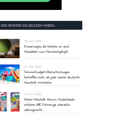
DAS MÜSSEN SIE GELESEN HABEN…
30. JULI 2026
Erinnerungen, die bleiben: so wird
Wanddeko zum Familienhighlight
21. JULI 2026
Sommerbudget-Überschreitungen
betreffen mehr als jede zweite deutsche
Haushalt momentan
20. JULI 2026
Wieso Weshalb Warum Sonderbände
erklären ABC Fahrzeuge interaktiv
altersgerecht