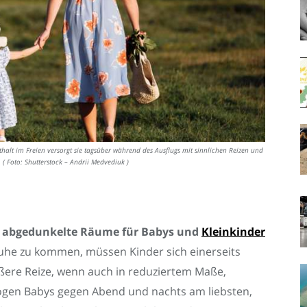
nthalt im Freien versorgt sie tagsüber während des Ausflugs mit sinnlichen Reizen und
 ( Foto: Shutterstock – Andrii Medvediuk )
l abgedunkelte Räume für Babys und
Kleinkinder
Ruhe zu kommen, müssen Kinder sich einerseits
ere Reize, wenn auch in reduziertem Maße,
gen Babys gegen Abend und nachts am liebsten,