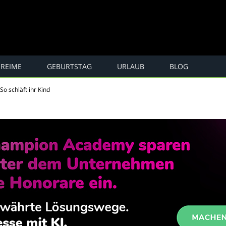
REIME
GEBURTSTAG
URLAUB
BLOG
e, Spaß ...
So schläft ihr Kind