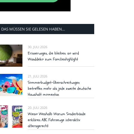
DAS MÜSSEN SIE GELESEN HABEN…
30. JULI 2026
Erinnerungen, die bleiben: so wird
Wanddeko zum Familienhighlight
21. JULI 2026
Sommerbudget-Überschreitungen
betreffen mehr als jede zweite deutsche
Haushalt momentan
20. JULI 2026
Wieso Weshalb Warum Sonderbände
erklären ABC Fahrzeuge interaktiv
altersgerecht