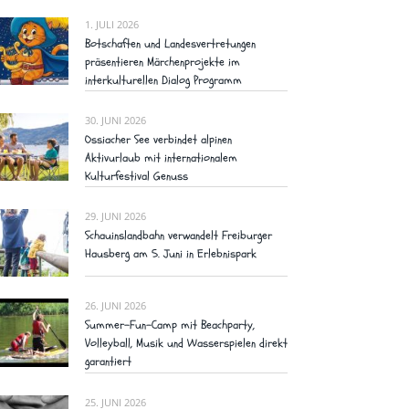
1. JULI 2026
Botschaften und Landesvertretungen
präsentieren Märchenprojekte im
interkulturellen Dialog Programm
30. JUNI 2026
Ossiacher See verbindet alpinen
Aktivurlaub mit internationalem
Kulturfestival Genuss
29. JUNI 2026
Schauinslandbahn verwandelt Freiburger
Hausberg am 5. Juni in Erlebnispark
26. JUNI 2026
Summer-Fun-Camp mit Beachparty,
Volleyball, Musik und Wasserspielen direkt
garantiert
25. JUNI 2026