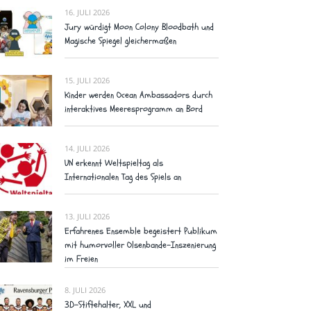
16. JULI 2026
Jury würdigt Moon Colony Bloodbath und
Magische Spiegel gleichermaßen
15. JULI 2026
Kinder werden Ocean Ambassadors durch
interaktives Meeresprogramm an Bord
14. JULI 2026
UN erkennt Weltspieltag als
Internationalen Tag des Spiels an
13. JULI 2026
Erfahrenes Ensemble begeistert Publikum
mit humorvoller Olsenbande-Inszenierung
im Freien
8. JULI 2026
3D-Stiftehalter, XXL und