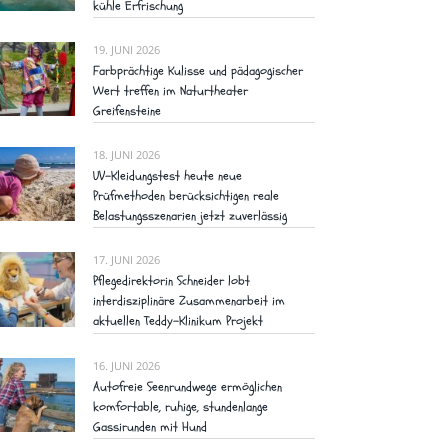
kühle Erfrischung
19. JUNI 2026
Farbprächtige Kulisse und pädagogischer
Wert treffen im Naturtheater
Greifensteine
18. JUNI 2026
UV-Kleidungstest heute neue
Prüfmethoden berücksichtigen reale
Belastungsszenarien jetzt zuverlässig
17. JUNI 2026
Pflegedirektorin Schneider lobt
interdisziplinäre Zusammenarbeit im
aktuellen Teddy-Klinikum Projekt
16. JUNI 2026
Autofreie Seenrundwege ermöglichen
komfortable, ruhige, stundenlange
Gassirunden mit Hund