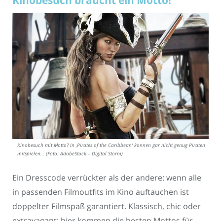
Kinobesuch mit Motto? In ‚Pirates of the Caribbean‘ können gar nicht genug Piraten
mitspielen… (Foto: AdobeStock – Digital Storm)
Ein Dresscode verrückter als der andere: wenn alle
in passenden Filmoutfits im Kino auftauchen ist
doppelter Filmspaß garantiert. Klassisch, chic oder
extravagant: hier kommen die besten Mottos für