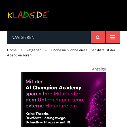
NAVIGIEREN
Kinderreime, Spiele,
»
»
Home
Ratgeber
Kinobesuch: ohne diese Checkliste ist der
Spaß ...
Abend verloren!