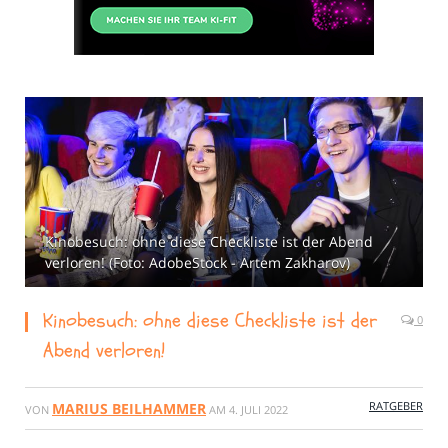
Kinobesuch: ohne diese Checkliste ist der Abend
verloren! (Foto: AdobeStock - Artem Zakharov)
Kinobesuch: ohne diese Checkliste ist der
0
Abend verloren!
RATGEBER
MARIUS BEILHAMMER
VON
AM
4. JULI 2022