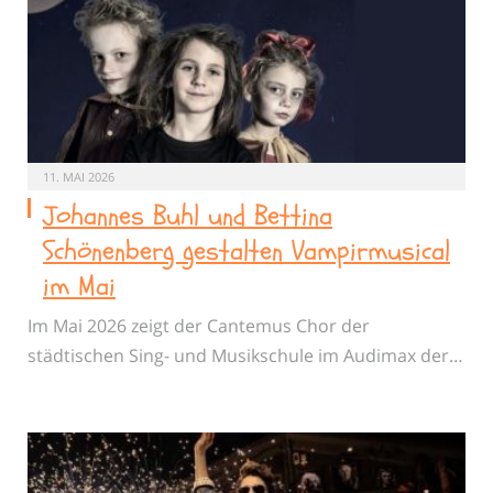
11. MAI 2026
Johannes Buhl und Bettina
Schönenberg gestalten Vampirmusical
im Mai
Im Mai 2026 zeigt der Cantemus Chor der
städtischen Sing- und Musikschule im Audimax der…