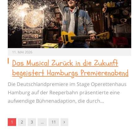
11. MAI 2026
Das Musical Zurück in die Zukunft
begeistert Hamburgs Premierenabend
Die Deutschlandpremiere im Stage Operettenhaus
Hamburg auf der Reeperbahn präsentierte eine
aufwendige Bühnenadaption, die durch…
Nachfolger
1
2
3
…
11