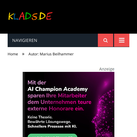
NAVIGIEREN
Kinderreime, Spiele,
»
Home
Autor: Marius Beilhammer
Spaß ...