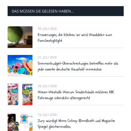
DAS MÜSSEN SIE GELESEN HABEN…
30. JULI 2026
Erinnerungen, die bleiben: so wird Wanddeko zum
Familienhighlight
21. JULI 2026
Sommerbudget-Überschreitungen betreffen mehr als
jede zweite deutsche Haushalt momentan
20. JULI 2026
Wieso Weshalb Warum Sonderbände erklären ABC
Fahrzeuge interaktiv altersgerecht
16. JULI 2026
Jury würdigt Moon Colony Bloodbath und Magische
Spiegel gleichermaßen