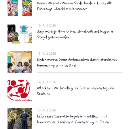
Wieso Weshalb Warum Sonderbände erklären ABC
Fahrzeuge interaktiv altersgerecht
16. JULI 2026
Jury würdigt Moon Colony Bloodbath und Magische
Spiegel gleichermaßen
15. JULI 2026
Kinder werden Ocean Ambassadors durch interaktives
Meeresprogramm an Bord
14. JULI 2026
UN erkennt Weltspieltag als Internationalen Tag des
Spiels an
13. JULI 2026
Erfahrenes Ensemble begeistert Publikum mit
humorvoller Olsenbande-Inszenierung im Freien