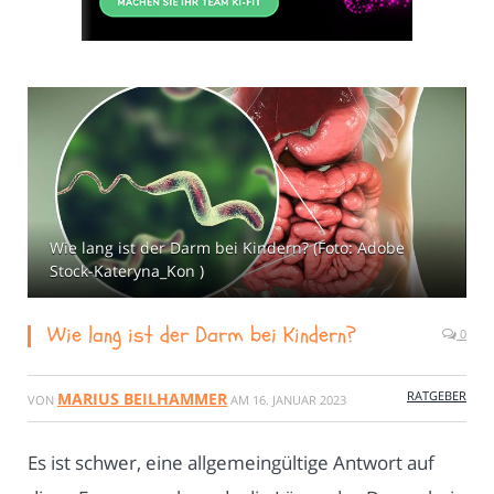
Wie lang ist der Darm bei Kindern? (Foto: Adobe
Stock-Kateryna_Kon )
Wie lang ist der Darm bei Kindern?
0
RATGEBER
MARIUS BEILHAMMER
VON
AM
16. JANUAR 2023
Es ist schwer, eine allgemeingültige Antwort auf