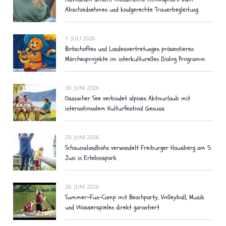
Abschiednehmen und kindgerechte Trauerbegleitung
1. JULI 2026
Botschaften und Landesvertretungen präsentieren
Märchenprojekte im interkulturellen Dialog Programm
30. JUNI 2026
Ossiacher See verbindet alpinen Aktivurlaub mit
internationalem Kulturfestival Genuss
29. JUNI 2026
Schauinslandbahn verwandelt Freiburger Hausberg am 5.
Juni in Erlebnispark
26. JUNI 2026
Summer-Fun-Camp mit Beachparty, Volleyball, Musik
und Wasserspielen direkt garantiert