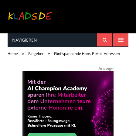
NAVIGIEREN
Kinderreime, Spiele,
»
»
Home
Ratgeber
Fünf spannende Hans-E-Mail-Adressen
Spaß ...