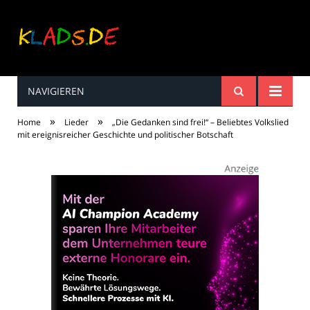
NAVIGIEREN
Kinderreime, Spiele,
»
»
Home
Lieder
„Die Gedanken sind frei!“ – Beliebtes Volkslied
Spaß ...
mit ereignisreicher Geschichte und politischer Botschaft