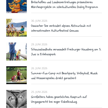
Botschaften und Landesvertretungen präsentieren
Märchenprojekte im interkulturellen Dialog Programm
30. JUNI 2026
Ossiacher See verbindet alpinen Aktivurlaub mit
internationalem Kulturfestival Genuss
29. JUNI 2026
Schauinslandbahn verwandelt Freiburger Hausberg am 5.
Juni in Erlebnispark
26. JUNI 2026
Summer-Fun-Camp mit Beachparty, Volleyball, Musik
und Wasserspielen direkt garantiert
25. JUNI 2026
Großeltern haben gesetzlichen Anspruch auf
Umgangsrecht bei enger Enkelbindung