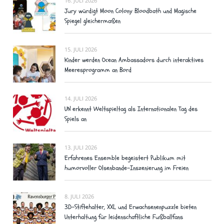
16. JULI 2026
Jury würdigt Moon Colony Bloodbath und Magische
Spiegel gleichermaßen
15. JULI 2026
Kinder werden Ocean Ambassadors durch interaktives
Meeresprogramm an Bord
14. JULI 2026
UN erkennt Weltspieltag als Internationalen Tag des
Spiels an
13. JULI 2026
Erfahrenes Ensemble begeistert Publikum mit
humorvoller Olsenbande-Inszenierung im Freien
8. JULI 2026
3D-Stiftehalter, XXL und Erwachsenenpuzzle bieten
Unterhaltung für leidenschaftliche Fußballfans