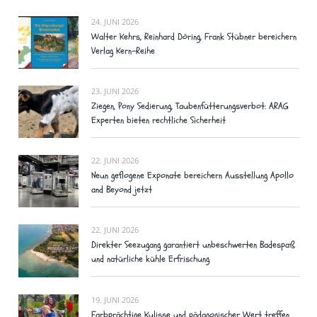
24. JUNI 2026
Walter Kehrs, Reinhard Döring, Frank Stübner bereichern
Verlag Kern-Reihe
23. JUNI 2026
Ziegen, Pony Sedierung, Taubenfütterungsverbot: ARAG
Experten bieten rechtliche Sicherheit
22. JUNI 2026
Neun geflogene Exponate bereichern Ausstellung Apollo
and Beyond jetzt
22. JUNI 2026
Direkter Seezugang garantiert unbeschwerten Badespaß
und natürliche kühle Erfrischung
19. JUNI 2026
Farbprächtige Kulisse und pädagogischer Wert treffen