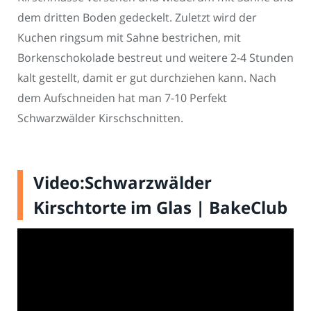
dem dritten Boden gedeckelt. Zuletzt wird der
Kuchen ringsum mit Sahne bestrichen, mit
Borkenschokolade bestreut und weitere 2-4 Stunden
kalt gestellt, damit er gut durchziehen kann. Nach
dem Aufschneiden hat man 7-10 Perfekt
Schwarzwälder Kirschschnitten.
Video:Schwarzwälder
Kirschtorte im Glas | BakeClub