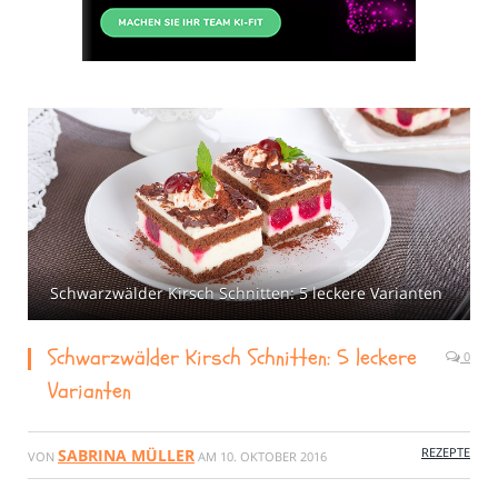
Schwarzwälder Kirsch Schnitten: 5 leckere Varianten
Schwarzwälder Kirsch Schnitten: 5 leckere
0
Varianten
REZEPTE
SABRINA MÜLLER
VON
AM
10. OKTOBER 2016