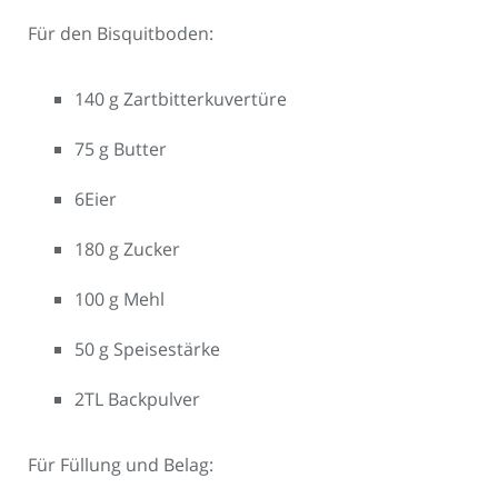
Für den Bisquitboden:
140 g Zartbitterkuvertüre
75 g Butter
6Eier
180 g Zucker
100 g Mehl
50 g Speisestärke
2TL Backpulver
Für Füllung und Belag: