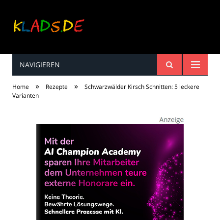
NAVIGIEREN
Kinderreime, Spiele,
»
»
Home
Rezepte
Schwarzwälder Kirsch Schnitten: 5 leckere
Spaß ...
Varianten