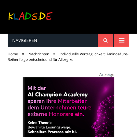
NAVIGIEREN
Kinderreime, Spiele,
»
»
Home
Nachrichten
Individuelle Verträglichkeit: Aminosäure-
Spaß ...
Reihenfolge entscheidend für Allergiker