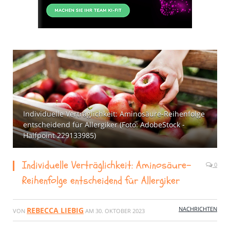
Individuelle Verträglichkeit: Aminosäure-Reihenfolge
entscheidend für Allergiker (Foto: AdobeStock -
Halfpoint 229133985)
Individuelle Verträglichkeit: Aminosäure-
0
Reihenfolge entscheidend für Allergiker
NACHRICHTEN
REBECCA LIEBIG
VON
AM
30. OKTOBER 2023