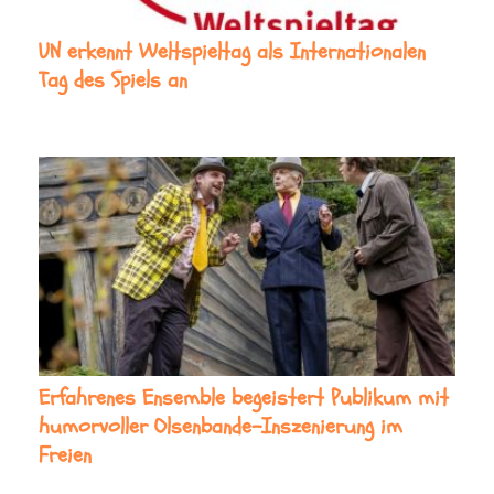
UN erkennt Weltspieltag als Internationalen
Tag des Spiels an
Erfahrenes Ensemble begeistert Publikum mit
humorvoller Olsenbande-Inszenierung im
Freien