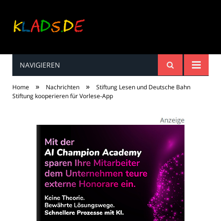
NAVIGIEREN
Kinderreime, Spiele,
»
»
Home
Nachrichten
Stiftung Lesen und Deutsche Bahn
Spaß ...
Stiftung kooperieren für Vorlese-App