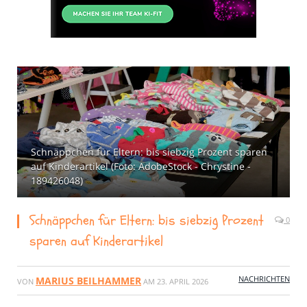
Schnäppchen für Eltern: bis siebzig Prozent sparen
auf Kinderartikel (Foto: AdobeStock - Chrystine -
189426048)
Schnäppchen für Eltern: bis siebzig Prozent
0
sparen auf Kinderartikel
NACHRICHTEN
MARIUS BEILHAMMER
VON
AM
23. APRIL 2026