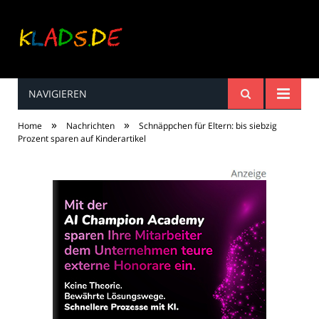
NAVIGIEREN
Kinderreime, Spiele,
»
»
Home
Nachrichten
Schnäppchen für Eltern: bis siebzig
Spaß ...
Prozent sparen auf Kinderartikel