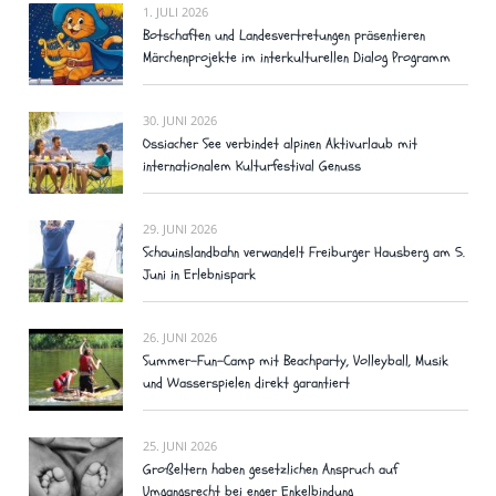
1. JULI 2026
Botschaften und Landesvertretungen präsentieren
Märchenprojekte im interkulturellen Dialog Programm
30. JUNI 2026
Ossiacher See verbindet alpinen Aktivurlaub mit
internationalem Kulturfestival Genuss
29. JUNI 2026
Schauinslandbahn verwandelt Freiburger Hausberg am 5.
Juni in Erlebnispark
26. JUNI 2026
Summer-Fun-Camp mit Beachparty, Volleyball, Musik
und Wasserspielen direkt garantiert
25. JUNI 2026
Großeltern haben gesetzlichen Anspruch auf
Umgangsrecht bei enger Enkelbindung