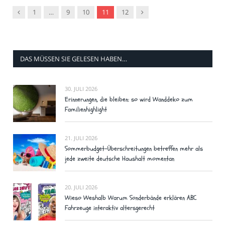
Vorgänger
Nachfolger
1
…
9
10
11
12
DAS MÜSSEN SIE GELESEN HABEN…
30. JULI 2026
Erinnerungen, die bleiben: so wird Wanddeko zum
Familienhighlight
21. JULI 2026
Sommerbudget-Überschreitungen betreffen mehr als
jede zweite deutsche Haushalt momentan
20. JULI 2026
Wieso Weshalb Warum Sonderbände erklären ABC
Fahrzeuge interaktiv altersgerecht