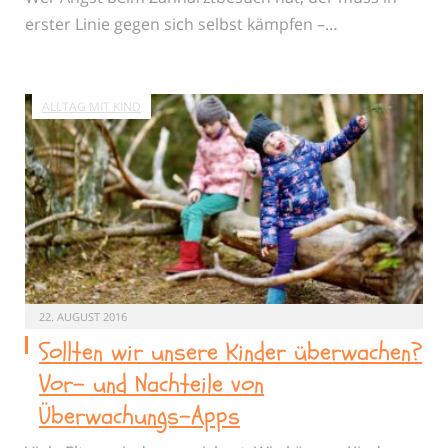
erster Linie gegen sich selbst kämpfen –…
ALLTAG MIT KIND
22. AUGUST 2016
Sollten wir unsere Kinder überwachen?
Vor- und Nachteile von
Überwachungs-Apps