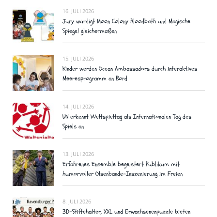
16. JULI 2026
Jury würdigt Moon Colony Bloodbath und Magische
Spiegel gleichermaßen
15. JULI 2026
Kinder werden Ocean Ambassadors durch interaktives
Meeresprogramm an Bord
14. JULI 2026
UN erkennt Weltspieltag als Internationalen Tag des
Spiels an
13. JULI 2026
Erfahrenes Ensemble begeistert Publikum mit
humorvoller Olsenbande-Inszenierung im Freien
8. JULI 2026
3D-Stiftehalter, XXL und Erwachsenenpuzzle bieten