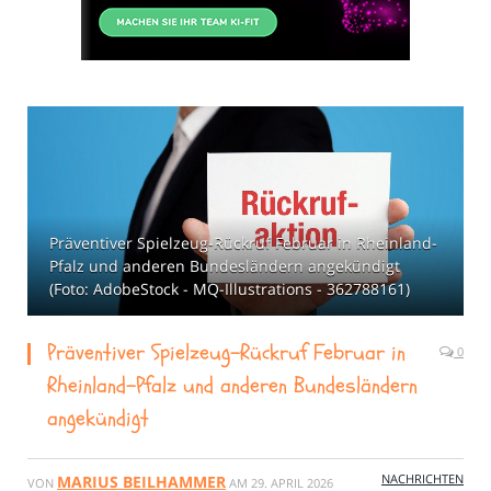
Präventiver Spielzeug-Rückruf Februar in Rheinland-
Pfalz und anderen Bundesländern angekündigt
(Foto: AdobeStock - MQ-Illustrations - 362788161)
Präventiver Spielzeug-Rückruf Februar in
0
Rheinland-Pfalz und anderen Bundesländern
angekündigt
NACHRICHTEN
MARIUS BEILHAMMER
VON
AM
29. APRIL 2026