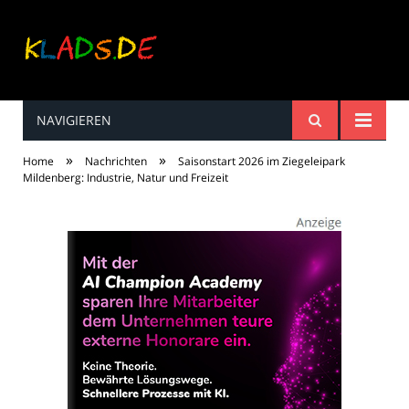
NAVIGIEREN
Kinderreime, Spiele,
»
»
Home
Nachrichten
Saisonstart 2026 im Ziegeleipark
Spaß ...
Mildenberg: Industrie, Natur und Freizeit