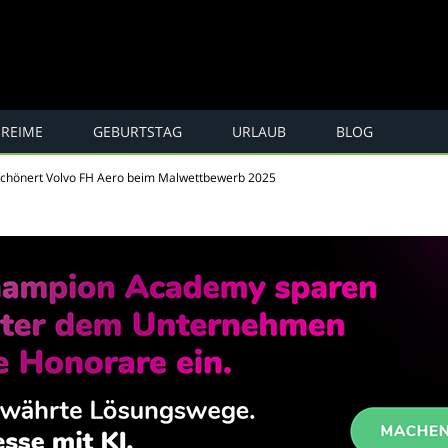
REIME
GEBURTSTAG
URLAUB
BLOG
e, Spaß ...
schönert Volvo FH Aero beim Malwettbewerb 2025