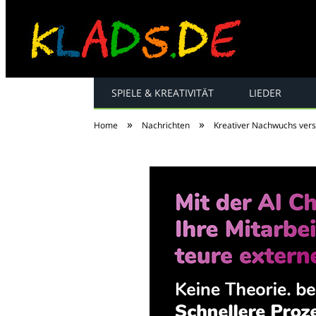
SPIELE & KREATIVITÄT
LIEDER
Kinderreime, Spiel
»
»
Home
Nachrichten
Kreativer Nachwuchs ver