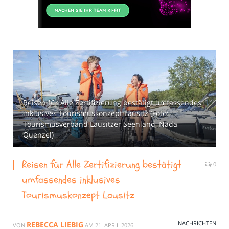
Reisen für Alle Zertifizierung bestätigt umfassendes
inklusives Tourismuskonzept Lausitz (Foto:
Tourismusverband Lausitzer Seenland, Nada
Quenzel)
Reisen für Alle Zertifizierung bestätigt
0
umfassendes inklusives
Tourismuskonzept Lausitz
NACHRICHTEN
REBECCA LIEBIG
VON
AM
21. APRIL 2026