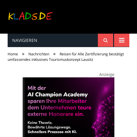
NAVIGIEREN
Kinderreime, Spiele,
»
»
Home
Nachrichten
Reisen für Alle Zertifizierung bestätigt
Spaß ...
umfassendes inklusives Tourismuskonzept Lausitz