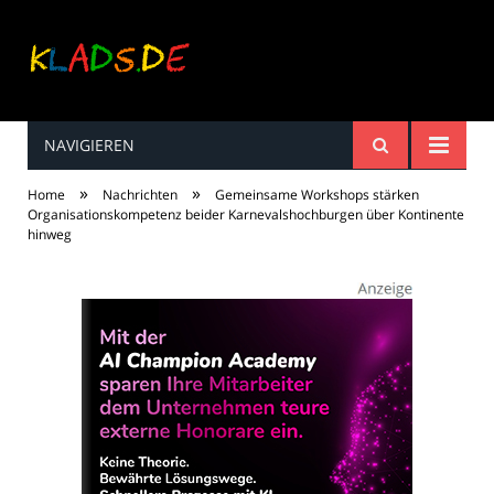
NAVIGIEREN
Kinderreime, Spiele,
»
»
Home
Nachrichten
Gemeinsame Workshops stärken
Spaß ...
Organisationskompetenz beider Karnevalshochburgen über Kontinente
hinweg