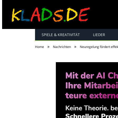
SPIELE & KREATIVITÄT
LIEDER
Kinderreime, Spiel
»
»
Home
Nachrichten
Neuregelung fördert effe