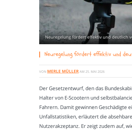
Neuregelung fördert effektiv und deutlich
Neuregelung fördert effektiv und d
MERLE MÜLLER
VON
AM
25. MAI 2026
Der Gesetzentwurf, den das Bundeskabin
Halter von E-Scootern und selbstbalanc
Fahrern. Damit gewinnen Geschädigte ein
Unfallstatistiken, erläutert die absehb
Nutzerakzeptanz. Er zeigt zudem auf, w