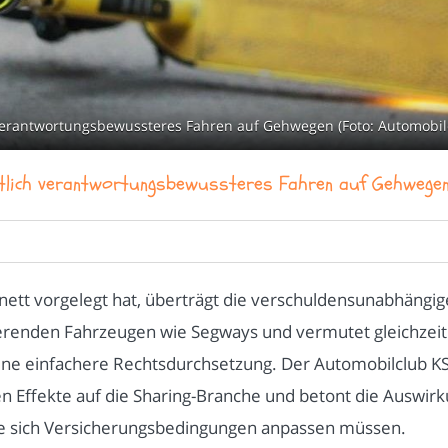
 verantwortungsbewussteres Fahren auf Gehwegen (Foto: Automobilc
eutlich verantwortungsbewussteres Fahren auf Gehwege
ett vorgelegt hat, überträgt die verschuldensunabhängige
ierenden Fahrzeugen wie Segways und vermutet gleichzeit
e einfachere Rechtsdurchsetzung. Der Automobilclub KS e
aren Effekte auf die Sharing-Branche und betont die Auswi
ie sich Versicherungsbedingungen anpassen müssen.