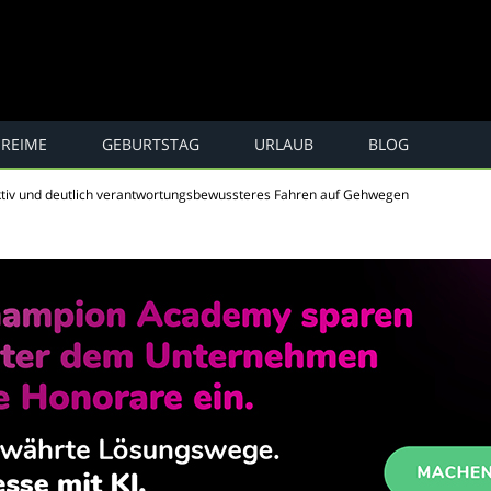
REIME
GEBURTSTAG
URLAUB
BLOG
e, Spaß ...
ktiv und deutlich verantwortungsbewussteres Fahren auf Gehwegen