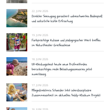
22. JUNI 2026
Direkter Seezugang garantiert unbeschwerten Badespaß
und natürliche kühle Erfrischung
19. JUNI 2026
Farbprächtige Kulisse und pädagogischer Wert treffen
im Naturtheater Greifensteine
18. JUNI 2026
UV-Kleidungstest heute neue Prüfmethoden
berücksichtigen reale Belastungsszenarien jetzt
zuverlässig
17. JUNI 2026
Pflegedirektorin Schneider lobt interdisziplinäre
Zusammenarbeit im aktuellen Teddy-Klinikum Projekt
16. JUNI 2026