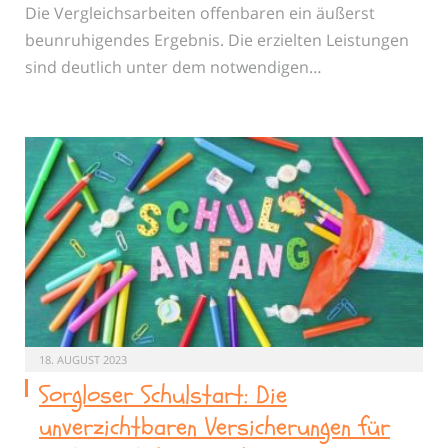
Die Vergleichsarbeiten offenbaren ein äußerst
beunruhigendes Ergebnis. Die erzielten Leistungen
sind deutlich unter dem notwendigen…
18. AUGUST 2023
Sorgloser Schulstart: Die
unverzichtbaren Versicherungen für