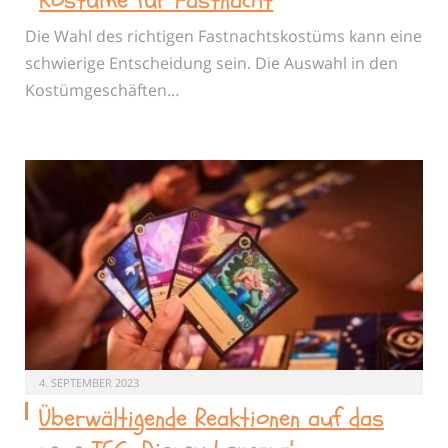
Kostüme für Fastnacht
Die Wahl des richtigen Fastnachtskostüms kann eine
schwierige Entscheidung sein. Die Auswahl in den
Kostümgeschäften…
4. SEPTEMBER 2023
Überwältigende Reaktionen auf das