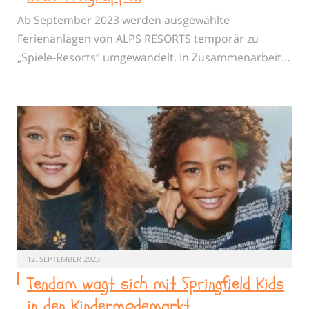
Ab September 2023 werden ausgewählte
Ferienanlagen von ALPS RESORTS temporär zu
„Spiele-Resorts“ umgewandelt. In Zusammenarbeit…
12. SEPTEMBER 2023
Tendam wagt sich mit Springfield Kids
in den Kindermodemarkt