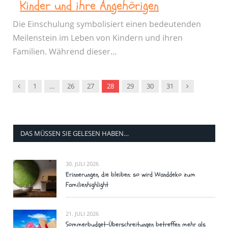
Kinder und ihre Angehörigen
Die Einschulung symbolisiert einen bedeutenden
Meilenstein im Leben von Kindern und ihren
Familien. Während dieser…
Vorgänger
Nachfolger
1
…
26
27
28
29
30
31
DAS MÜSSEN SIE GELESEN HABEN…
30. JULI 2026
Erinnerungen, die bleiben: so wird Wanddeko zum
Familienhighlight
21. JULI 2026
Sommerbudget-Überschreitungen betreffen mehr als