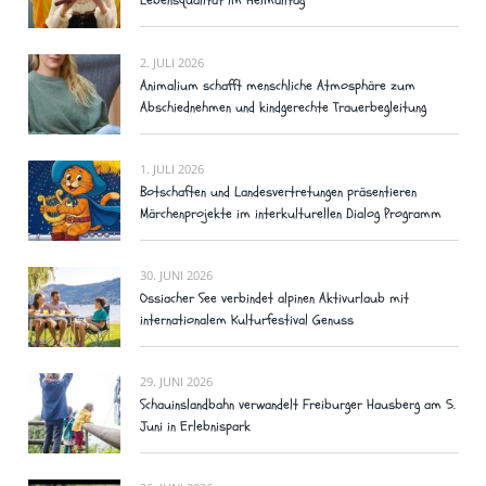
Lebensqualität im Heimalltag
2. JULI 2026
Animalium schafft menschliche Atmosphäre zum
Abschiednehmen und kindgerechte Trauerbegleitung
1. JULI 2026
Botschaften und Landesvertretungen präsentieren
Märchenprojekte im interkulturellen Dialog Programm
30. JUNI 2026
Ossiacher See verbindet alpinen Aktivurlaub mit
internationalem Kulturfestival Genuss
29. JUNI 2026
Schauinslandbahn verwandelt Freiburger Hausberg am 5.
Juni in Erlebnispark