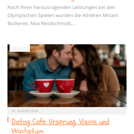
Nach ihren herausragenden Leistungen bei den
Olympischen Spielen wurden die Athleten Miriam
Butkereit, Max Rendschmidt,…
LEXIKON
20. AUGUST 2024
Dating Cafe: Ursprung, Vision und
Wachstum