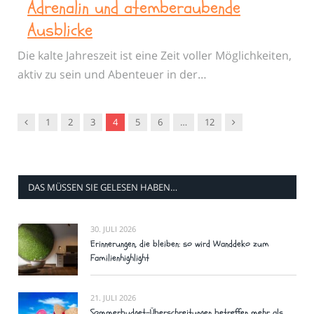
Adrenalin und atemberaubende
Ausblicke
Die kalte Jahreszeit ist eine Zeit voller Möglichkeiten,
aktiv zu sein und Abenteuer in der…
Vorgänger
Nachfolger
1
2
3
4
5
6
…
12
DAS MÜSSEN SIE GELESEN HABEN…
30. JULI 2026
Erinnerungen, die bleiben: so wird Wanddeko zum
Familienhighlight
21. JULI 2026
Sommerbudget-Überschreitungen betreffen mehr als