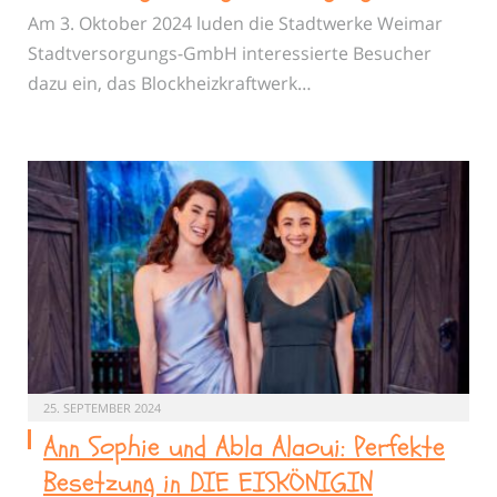
Am 3. Oktober 2024 luden die Stadtwerke Weimar
Stadtversorgungs-GmbH interessierte Besucher
dazu ein, das Blockheizkraftwerk…
25. SEPTEMBER 2024
Ann Sophie und Abla Alaoui: Perfekte
Besetzung in DIE EISKÖNIGIN