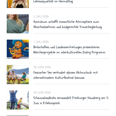
Lebensqualität im Heimalltag
2. JULI 2026
Animalium schafft menschliche Atmosphäre zum
Abschiednehmen und kindgerechte Trauerbegleitung
1. JULI 2026
Botschaften und Landesvertretungen präsentieren
Märchenprojekte im interkulturellen Dialog Programm
30. JUNI 2026
Ossiacher See verbindet alpinen Aktivurlaub mit
internationalem Kulturfestival Genuss
29. JUNI 2026
Schauinslandbahn verwandelt Freiburger Hausberg am 5.
Juni in Erlebnispark