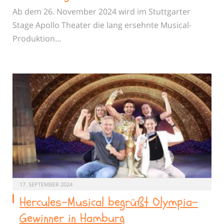
Ab dem 26. November 2024 wird im Stuttgarter
Stage Apollo Theater die lang ersehnte Musical-
Produktion…
17. SEPTEMBER 2024
Hercules-Musical begrüßt Olympia-
Gewinner in Hamburg