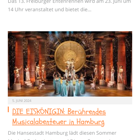
Das 13. Freiburger Entenrennen wird am 23. Juni um
14 Uhr veranstaltet und bietet die…
5. JUNI 2024
DIE EISKÖNIGIN: Berührendes
Musicalabenteuer in Hamburg
Die Hansestadt Hamburg lädt diesen Sommer