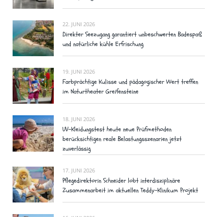
22. JUNI 2026
Direkter Seezugang garantiert unbeschwerten Badespaß
und natürliche kühle Erfrischung
19. JUNI 2026
Farbprächtige Kulisse und pädagogischer Wert treffen
im Naturtheater Greifensteine
18. JUNI 2026
UV-Kleidungstest heute neue Prüfmethoden
berücksichtigen reale Belastungsszenarien jetzt
zuverlässig
17. JUNI 2026
Pflegedirektorin Schneider lobt interdisziplinäre
Zusammenarbeit im aktuellen Teddy-Klinikum Projekt